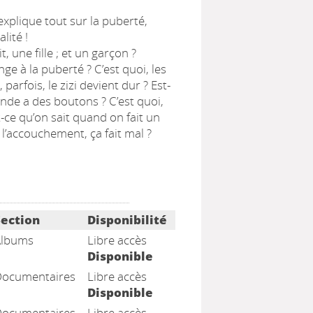
 explique tout sur la puberté,
lité !
, une fille ; et un garçon ?
ge à la puberté ? C’est quoi, les
 parfois, le zizi devient dur ? Est-
nde a des boutons ? C’est quoi,
t-ce qu’on sait quand on fait un
 l’accouchement, ça fait mal ?
Section
Disponibilité
Albums
Libre accès
Disponible
Documentaires
Libre accès
Disponible
Documentaires
Libre accès