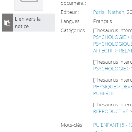
document :
Editeur :
Paris : Nathan
, 2
Lien vers la
Langues :
Français
notice
Catégories :
[Thesaurus Inter
PSYCHOLOGIE >
PSYCHOLOGIQUE
AFFECTIF > RELA
[Thesaurus Inter
PSYCHOLOGIE > 
[Thesaurus Inter
PHYSIQUE > DEV
PUBERTE
[Thesaurus Inter
REPRODUCTIVE >
Mots-clés :
PU ENFANT (6 - 1
ans)