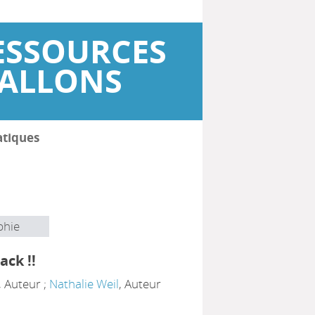
ESSOURCES
WALLONS
atiques
phie
ack !!
, Auteur ;
Nathalie Weil
, Auteur