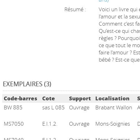
Résumé :
Voici un livre qui
l’amour et la sexua
Comment c’est fait
Qu’est-ce qui chan
règles ? Pourquoi,
ce que tout le mo
faire l’amour ? Es
bébé ? Est-ce que
EXEMPLAIRES (3)
Liste des exemplaires
Code-barres
Cote
Support
Localisation
BW 885
sas L 085
Ouvrage
Brabant Wallon
MS7050
E.I.1.2.
Ouvrage
Mons-Soignies
MS7049
E.I.1.2.
Ouvrage
Mons-Soignies