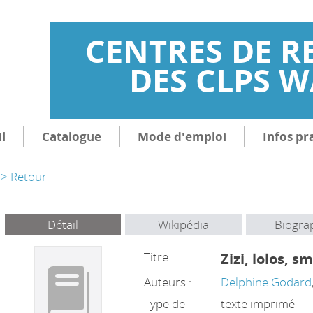
CENTRES DE R
DES CLPS 
l
Catalogue
Mode d'emploi
Infos pr
> Retour
Détail
Wikipédia
Biogra
Titre :
Zizi, lolos, sm
Auteurs :
Delphine Godard
Type de
texte imprimé