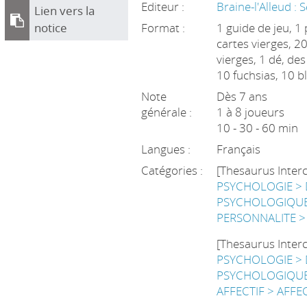
Editeur :
Braine-l'Alleud : 
Lien vers la
notice
Format :
1 guide de jeu, 1
cartes vierges, 2
vierges, 1 dé, des
10 fuchsias, 10 b
Note
Dès 7 ans
générale :
1 à 8 joueurs
10 - 30 - 60 min
Langues :
Français
Catégories :
[Thesaurus Inter
PSYCHOLOGIE >
PSYCHOLOGIQUE
PERSONNALITE >
[Thesaurus Inter
PSYCHOLOGIE >
PSYCHOLOGIQUE
AFFECTIF > AFFE