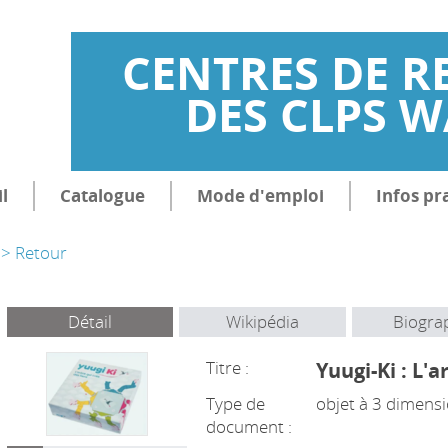
CENTRES DE R
DES CLPS 
l
Catalogue
Mode d'emploi
Infos pr
> Retour
Détail
Wikipédia
Biogra
Titre :
Yuugi-Ki : L'a
Type de
objet à 3 dimensio
document :