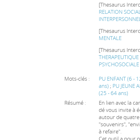
[Thesaurus Inter
RELATION SOCIA
INTERPERSONNE
[Thesaurus Inter
MENTALE
[Thesaurus Inter
THERAPEUTIQUE 
PSYCHOSOCIALE
Mots-clés :
PU ENFANT (6 - 1
ans)
;
PU JEUNE A
(25 - 64 ans)
Résumé :
En lien avec la ca
dé vous invite à 
autour de quatre
"souvenirs", "envie
à refaire".
Cet outil a pour ob