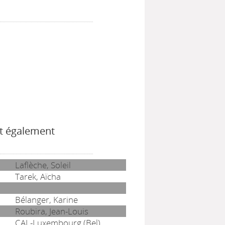
t également
Laflèche, Soleil
Tarek, Aïcha
Bélanger, Karine
Roubira, Jean-Louis
CAL-Luxembourg (Bel)