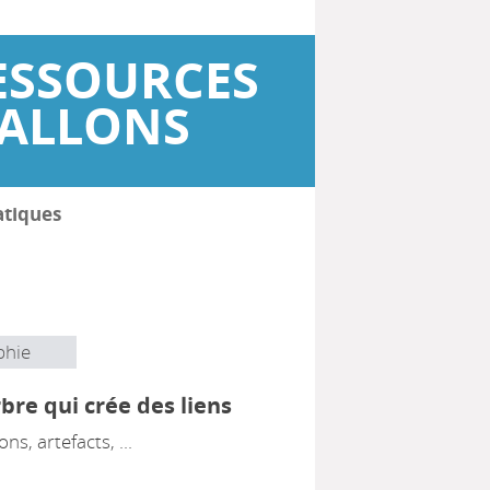
ESSOURCES
WALLONS
atiques
phie
rbre qui crée des liens
ns, artefacts, ...