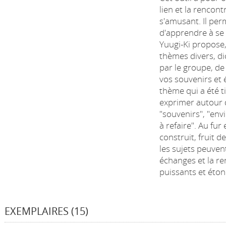
lien et la rencon
s'amusant. Il pe
d'apprendre à se 
Yuugi-Ki propose,
thèmes divers, di
par le groupe, d
vos souvenirs et 
thème qui a été ti
exprimer autour d
"souvenirs", "envie
à refaire". Au fur
construit, fruit d
les sujets peuvent
échanges et la re
puissants et éton
EXEMPLAIRES (15)