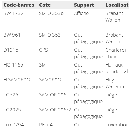
Liste des exemplaires
Code-barres
Cote
Support
Localisat
BW 1732
SM O 353b
Affiche
Brabant
Wallon
BW 961
SM O 353
Outil
Brabant
pédagogique
Wallon
D1918
CPS
Outil
Charleroi-
pédagogique
Thuin
HO 1165
SM
Outil
Hainaut
pédagogique
occidental
H:SAM269OUT
SAM269OUT
Outil
Huy-
pédagogique
Waremme
LG526
SAM.OP.296
Outil
Liège
pédagogique
LG2025
SAM.OP.296/2
Outil
Liège
pédagogique
Lux 7794
PE 7.4.
Outil
Luxembou