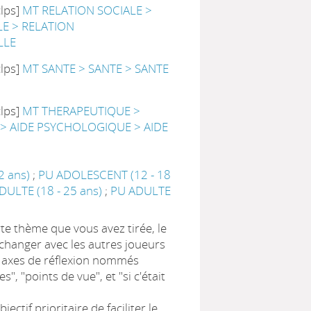
clps]
MT RELATION SOCIALE >
LE > RELATION
LLE
clps]
MT SANTE > SANTE > SANTE
clps]
MT THERAPEUTIQUE >
> AIDE PSYCHOLOGIQUE > AIDE
2 ans)
;
PU ADOLESCENT (12 - 18
DULTE (18 - 25 ans)
;
PU ADULTE
rte thème que vous avez tirée, le
échanger avec les autres joueurs
 axes de réflexion nommés
s", "points de vue", et "si c'était
jectif prioritaire de faciliter le