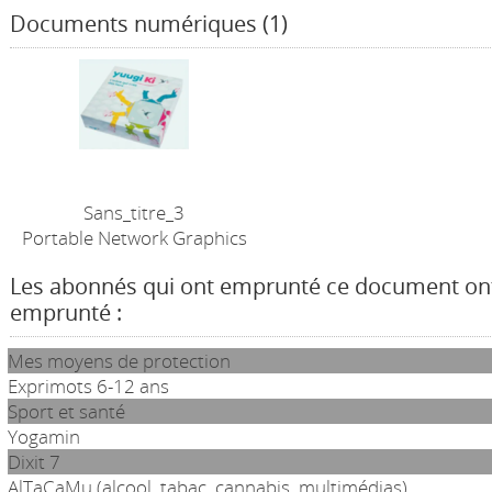
Documents numériques (1)
Sans_titre_3
Portable Network Graphics
Les abonnés qui ont emprunté ce document on
emprunté :
Mes moyens de protection
Exprimots 6-12 ans
Sport et santé
Yogamin
Dixit 7
AlTaCaMu (alcool, tabac, cannabis, multimédias)