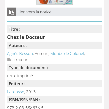
Lien vers la notice
Titre :
Chez le Docteur
Auteurs :
Agnès Besson
, Auteur ;
Moutarde Colonel
,
Illustrateur
Type de document :
texte imprimé
Editeur :
Larousse
, 2013
ISBN/ISSN/EAN :
978-2-03-588638-5