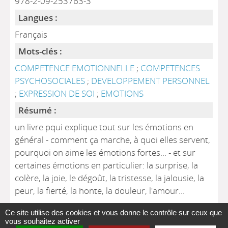
978-2-09-253763-3
Langues :
Français
Mots-clés :
COMPETENCE EMOTIONNELLE
;
COMPETENCES
PSYCHOSOCIALES
;
DEVELOPPEMENT PERSONNEL
;
EXPRESSION DE SOI
;
EMOTIONS
Résumé :
un livre pqui explique tout sur les émotions en
général - comment ça marche, à quoi elles servent,
pourquoi on aime les émotions fortes... - et sur
certaines émotions en particulier: la surprise, la
colère, la joie, le dégoût, la tristesse, la jalousie, la
peur, la fierté, la honte, la douleur, l'amour...
Ce site utilise des cookies et vous donne le contrôle sur ceux que
vous souhaitez activer