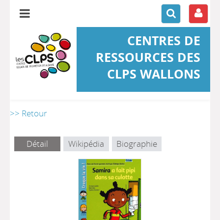
CENTRES DE
RESSOURCES DES
CLPS WALLONS
>> Retour
Détail
Wikipédia
Biographie