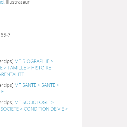
ud
, Illustrateur
165-7
erclps]
MT BIOGRAPHIE >
IE > FAMILLE > HISTOIRE
ARENTALITE
erclps]
MT SANTE > SANTE >
LE
erclps]
MT SOCIOLOGIE >
SOCIETE > CONDITION DE VIE >