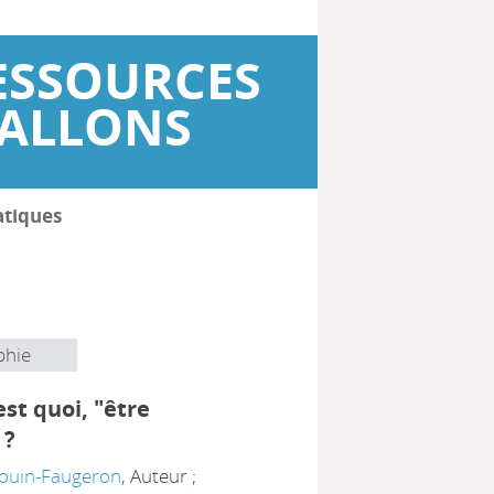
ESSOURCES
WALLONS
atiques
phie
est quoi, "être
 ?
touin-Faugeron
, Auteur ;