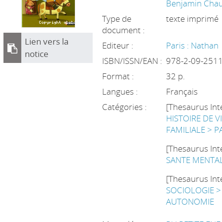
Benjamin Cha
Type de
texte imprimé
document :
Lien vers la
Editeur :
Paris : Nathan
notice
ISBN/ISSN/EAN :
978-2-09-251
Format :
32 p.
Langues :
Français
Catégories :
[Thesaurus Int
HISTOIRE DE V
FAMILIALE > P
[Thesaurus Int
SANTE MENTA
[Thesaurus Int
SOCIOLOGIE > 
AUTONOMIE