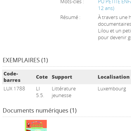
Mots-clés :
PU PETITE ENF
12 ans)
Résumé :
À travers une h
documentaires,
Lilou et un pet
pour devenir 
EXEMPLAIRES (1)
Liste des exemplaires
Code-
Cote
Support
Localisation
barres
LUX 1788
LI
Littérature
Luxembourg
5.5.
jeunesse
Documents numériques (1)