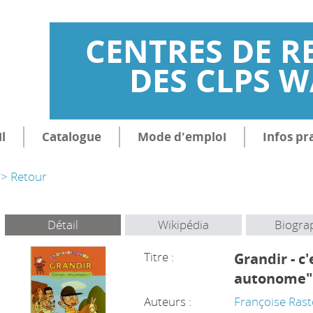
CENTRES DE R
DES CLPS 
l
Catalogue
Mode d'emploi
Infos pr
> Retour
Détail
Wikipédia
Biogra
Titre :
Grandir - c'
autonome"
Auteurs :
Françoise Ras