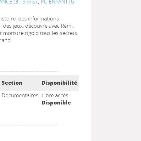
ANCE (3 - 6 ans)
;
PU ENFANT (6 -
istoire, des informations
 des jeux, découvre avec Rémi,
it monstre rigolo tous les secrets
grand
Section
Disponibilité
Documentaires
Libre accès
Disponible