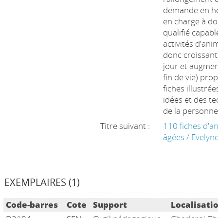
demande en héb
en charge à do
qualifié capable
activités d'ani
donc croissant
jour et augment
fin de vie) pro
fiches illustré
idées et des t
de la personne.
Titre suivant :
110 fiches d'a
âgées
/
Evelyne
EXEMPLAIRES (1)
Liste des exemplaires
Code-barres
Cote
Support
Localisati