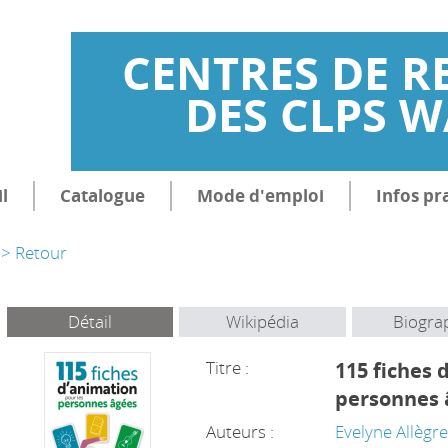
CENTRES DE R
DES CLPS 
l
Catalogue
Mode d'emploi
Infos pr
> Retour
Détail
Wikipédia
Biogra
Titre :
115 fiches 
personnes 
Auteurs :
Evelyne Allègr