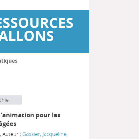
ESSOURCES
WALLONS
atiques
phie
d'animation pour les
âgées
e
, Auteur ;
Gassier, Jacqueline
,