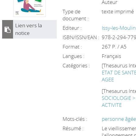
Auteur
Type de
texte imprimé
document :
Lien vers la
Editeur :
Issy-les-Mouli
notice
ISBN/ISSN/EAN :
978-2-294-77
Format :
267 P. / A5
Langues :
Français
Catégories :
[Thesaurus Int
ETAT DE SANT
AGEE
[Thesaurus Int
SOCIOLOGIE > 
ACTIVITE
Mots-clés :
personne âgée, 
Résumé :
Le vieillisseme
l'allongement 