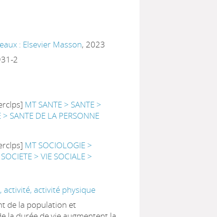
neaux : Elsevier Masson
, 2023
931-2
erclps]
MT SANTE > SANTE >
E > SANTE DE LA PERSONNE
erclps]
MT SOCIOLOGIE >
SOCIETE > VIE SOCIALE >
activité, activité physique
nt de la population et
de la durée de vie augmentent la