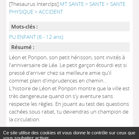
[Thesaurus Interclps]
MT SANTE > SANTE > SANTE
PHYSIQUE > ACCIDENT
Mots-clés :
PU ENFANT (6 - 12 ans)
Résumé :
Léon et Ponpon, son petit hérisson, sont invités à
l'anniversaire de Léa. Le petit garçon étourdi est si
pressé d'arriver chez sa meilleure amie qu'il
commet plein d'imprudences en chemin...
L'histoire de Léon et Ponpon montre que la ville est
très dangereuse quand on s'y aventure sans
respecte les règles. En jouant au test des questions
cachées sous rabat, tu deviendras un champion de
la circulation.
Ce site utilise des cookies et vous donne le contrôle sur ceux que
vous souhaitez activer