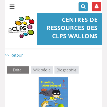
CENTRES DE
RESSOURCES DES
CLPS WALLONS
>> Retour
Détail
Wikipédia
Biographie