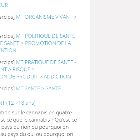
EUR
erclps]
MT ORGANISME VIVANT >
erclps]
MT POLITIQUE DE SANTE
DE SANTE > PROMOTION DE LA
ENTION
erclps]
MT PRATIQUE DE SANTE -
T A RISQUE >
N DE PRODUIT > ADDICTION
erclps]
MT SANTE > SANTE
 (12 - 18 ans)
ntion sur le cannabis en quatre
est-ce que le cannabis ? Qu'est-ce
Au pays du non ou pourquoi on
 au pays du oui ou pourquoi on