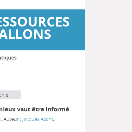
ESSOURCES
WALLONS
atiques
phie
mieux vaut être informé
x
, Auteur ;
Jacques Azam
,