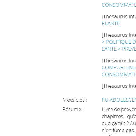
CONSOMMAT
[Thesaurus Int
PLANTE
[Thesaurus Int
> POLITIQUE 
SANTE > PREV
[Thesaurus Int
COMPORTEMEN
CONSOMMATIO
[Thesaurus Int
Mots-clés :
PU ADOLESCENT
Résumé :
Livre de préve
chapitres : qu'
que ça fait ? 
n'en fume pas,