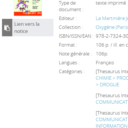
Type de
texte imprimé
document :
Editeur :
La Martinière 
Lien vers la
Collection :
Oxygène (Paris
notice
ISBN/ISSN/EAN :
978-2-7324-3
Format :
106 p. / ill. en 
Note générale :
106p.
Langues :
Français
Catégories :
[Thesaurus Int
CHIMIE > PRO
> DROGUE
[Thesaurus Int
COMMUNICATI
[Thesaurus Int
COMMUNICATI
INFORMATION 