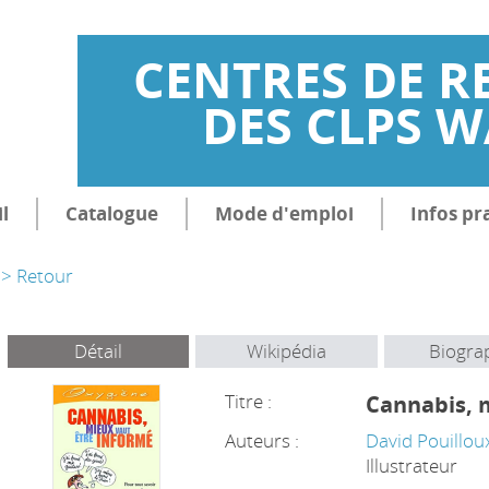
CENTRES DE R
DES CLPS 
l
Catalogue
Mode d'emploi
Infos pr
> Retour
Détail
Wikipédia
Biogra
Titre :
Cannabis, 
Auteurs :
David Pouillou
Illustrateur