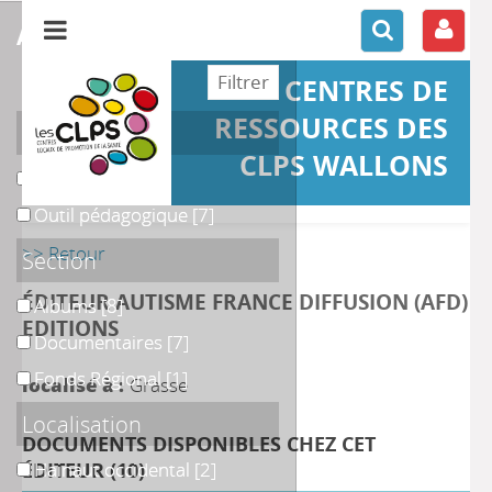
affiner ou comparer
CENTRES DE
RESSOURCES DES
Support
CLPS WALLONS
Ouvrage
Ouvrage
[9]
Outil pédagogique
Outil pédagogique
[7]
>> Retour
Section
ÉDITEUR AUTISME FRANCE DIFFUSION (AFD)
Albums
Albums
[8]
EDITIONS
Documentaires
Documentaires
[7]
Fonds Régional
Fonds Régional
[1]
localisé à :
Grasse
Localisation
DOCUMENTS DISPONIBLES CHEZ CET
Hainaut occidental
ÉDITEUR (
Hainaut occidental
10
)
[2]