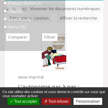
Brabant Wallon
Brabant Wallon
[5]
Visionner les documents numériques
Liège
Liège
[6]
Faire une suggestion
Affiner la recherche
Luxembourg
Luxembourg
[6]
Namur
Namur
[8]
texte imprimé
L'autonomie pas à pas :
Enseigner les compétences
Ce site utilise des cookies et vous donne le contrôle sur ceux que
vous souhaitez activer
quotidiennes aux enfants
Tout accepter
Tout refuser
Personnaliser
ayant des difficultés