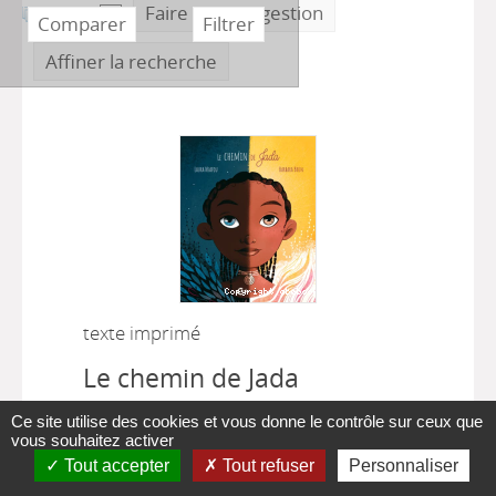
Faire une suggestion
Affiner la recherche
texte imprimé
Le chemin de Jada
Laura Nsafou
, Auteur ;
Barbara Brun
,
Ce site utilise des cookies et vous donne le contrôle sur ceux que
|
vous souhaitez activer
Auteur
Paris [France] : Cambourakis
|
Tout accepter
éditions
2020
Tout refuser
Personnaliser