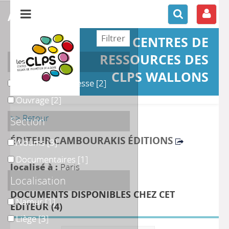
affiner ou comparer
CENTRES DE
RESSOURCES DES
Support
CLPS WALLONS
Littérature jeunesse
Littérature jeunesse
[2]
Ouvrage
Ouvrage
[2]
>> Retour
Section
ÉDITEUR CAMBOURAKIS ÉDITIONS
Albums
Albums
[3]
Documentaires
Documentaires
[1]
localisé à :
Paris
Localisation
DOCUMENTS DISPONIBLES CHEZ CET
Namur
Namur
[1]
ÉDITEUR (
4
)
Liège
Liège
[3]