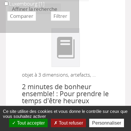
Luxembourg
Luxembourg
[1]
Affiner la recherche
objet à 3 dimensions, artefacts, ...
2 minutes de bonheur
ensemble! : Pour prendre le
temps d'être heureux
Raphaelle de Foucauld
, Auteur ;
Ce site utilise des cookies et vous donne le contrôle sur ceux que
vous souhaitez activer
Yannis Epalle
, Illustrateur ;
Clémence
Tout accepter
Tout refuser
Personnaliser
|
|
de Malglaive
, Illustrateur
7C+
2022