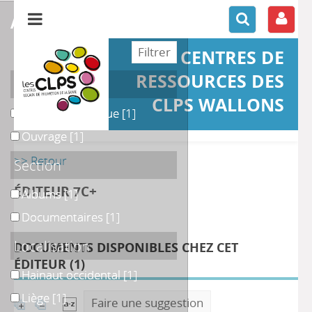
affiner ou comparer
CENTRES DE
RESSOURCES DES
Support
CLPS WALLONS
Outil pédagogique
Outil pédagogique
[1]
Ouvrage
Ouvrage
[1]
>> Retour
Section
ÉDITEUR 7C+
Albums
Albums
[1]
Documentaires
Documentaires
[1]
Localisation
DOCUMENTS DISPONIBLES CHEZ CET
ÉDITEUR (
1
)
Hainaut occidental
Hainaut occidental
[1]
Liège
Liège
[1]
Faire une suggestion