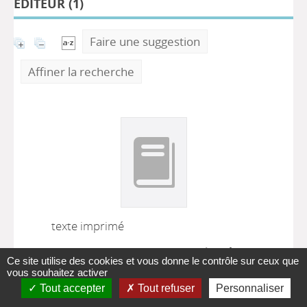
ÉDITEUR (
1
)
Faire une suggestion
Affiner la recherche
texte imprimé
21 jour pour apprendre à
Ce site utilise des cookies et vous donne le contrôle sur ceux que
augmenter votre confiance
vous souhaitez activer
en vous-même
Tout accepter
Tout refuser
Personnaliser