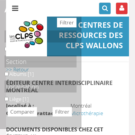
affiner ou comparer
CENTRES DE
RESSOURCES DES
Support
CLPS WALLONS
Ouvrage
Ouvrage
[1]
Section
>> Retour
Albums
Albums
[1]
ÉDITEUR CENTRE INTERDISCIPLINAIRE
Localisation
MONTRÉAL
Liège
Liège
[1]
localisé à :
Montréal
Collections rattachées :
Microthérapie
DOCUMENTS DISPONIBLES CHEZ CET