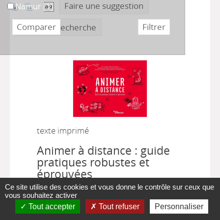
Faire une suggestion
Namur
Namur
[1]
Affiner la recherche
texte imprimé
Animer à distance : guide
pratiques robustes et
éprouvées
Ce site utilise des cookies et vous donne le contrôle sur ceux que
|
Stéphanie Baumann
, Auteur
Paris :
vous souhaitez activer
|
Editions Eyrolles
2020
Tout accepter
Tout refuser
Personnaliser
Qu’il soit subi ou choisi, le travail à