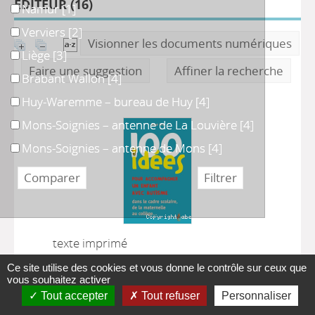
ÉDITEUR (
16
)
Namur
Namur
[1]
Verviers
Verviers
[2]
Visionner les documents numériques
Liège
Liège
[3]
Faire une suggestion
Affiner la recherche
Brabant Wallon
Brabant Wallon
[4]
Huy-Waremme – bureau de Huy
Huy-Waremme – bureau de Huy
[4]
Mons-Soignies – antenne de La Louvière
Mons-Soignies – antenne de La Louvière
[4]
Mons-Soignies – antenne de Mons
Mons-Soignies – antenne de Mons
[4]
texte imprimé
100 idées pour
Ce site utilise des cookies et vous donne le contrôle sur ceux que
vous souhaitez activer
accompagner un enfant
Tout accepter
Tout refuser
Personnaliser
avec autisme : dans un