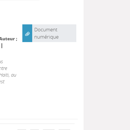
Document
numérique
 Auteur ;
|
us
ntre
Haïti, au
est