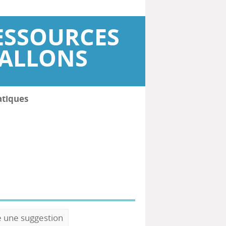
ESSOURCES
WALLONS
atiques
e une suggestion