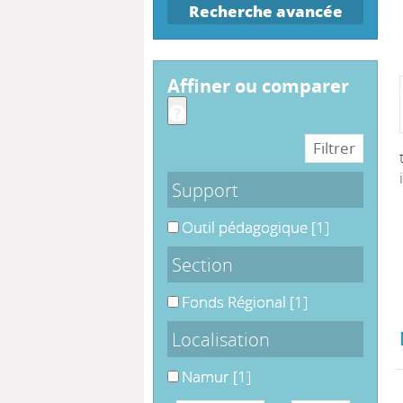
Recherche avancée
affiner ou comparer
Support
Outil pédagogique
Outil pédagogique
[1]
Section
Fonds Régional
Fonds Régional
[1]
Localisation
Namur
Namur
[1]