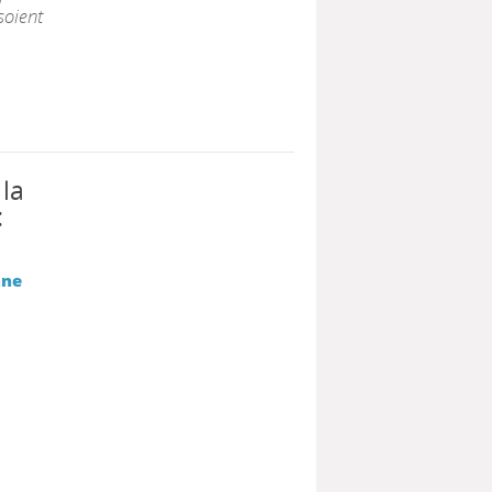
soient
 la
:
nne