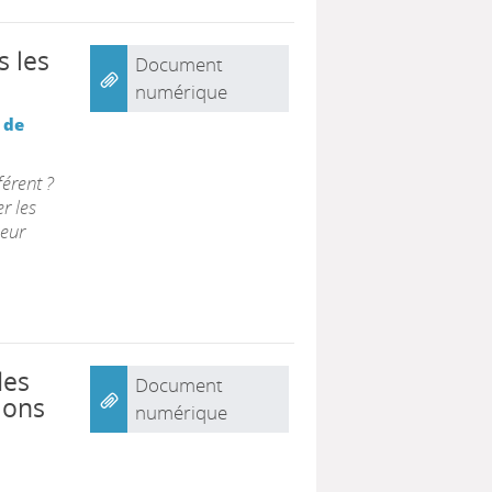
s les
Document
numérique
 de
érent ?
r les
eur
des
Document
ions
numérique