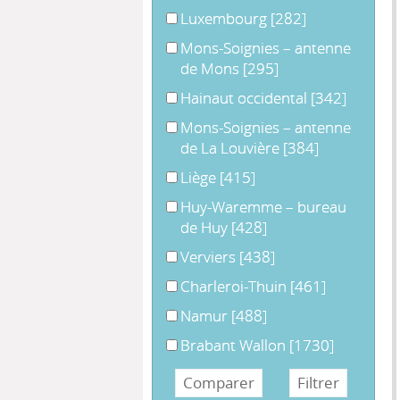
Luxembourg
Luxembourg
[282]
Mons-Soignies – antenne de Mons
Mons-Soignies – antenne
de Mons
[295]
Hainaut occidental
Hainaut occidental
[342]
Mons-Soignies – antenne de La Lo
Mons-Soignies – antenne
de La Louvière
[384]
Liège
Liège
[415]
Huy-Waremme – bureau de Huy
Huy-Waremme – bureau
de Huy
[428]
Verviers
Verviers
[438]
Charleroi-Thuin
Charleroi-Thuin
[461]
Namur
Namur
[488]
Brabant Wallon
Brabant Wallon
[1730]