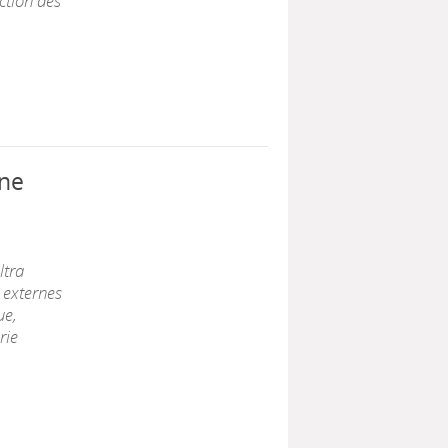
ction des
 ne
ltra
 externes
ue,
rie