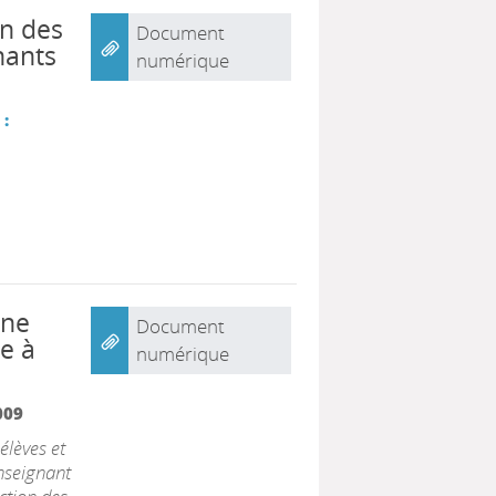
on des
Document
nants
numérique
 :
nne
Document
e à
numérique
009
élèves et
nseignant