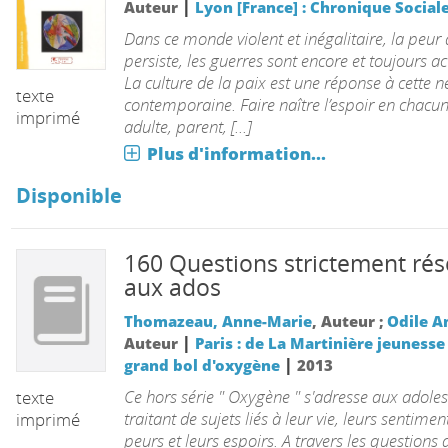
|
Auteur
Lyon [France] : Chronique Social
Dans ce monde violent et inégalitaire, la peur d
persiste, les guerres sont encore et toujours ac
La culture de la paix est une réponse à cette n
texte
contemporaine. Faire naître l’espoir en chacun
imprimé
adulte, parent, [...]
Plus d'information...
Disponible
160 Questions strictement rés
aux ados
Thomazeau, Anne-Marie
, Auteur ;
Odile A
|
Auteur
Paris : de La Martinière jeunesse
|
grand bol d'oxygène
2013
Ce hors série " Oxygène " s'adresse aux adole
texte
traitant de sujets liés à leur vie, leurs sentimen
imprimé
peurs et leurs espoirs. A travers les questions q