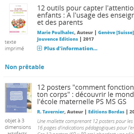
12 outils pour capter l'attenti
enfants : A l'usage des enseig
et des parents
|
Marie Poulhalec
, Auteur
Genève [Suisse]
|
Jouvence Editions
2017
texte
imprimé
Plus d'information...
Non prêtable
12 posters "comment fonctio
ton corps" : découvrir le mond
l'école maternelle PS MS GS
|
|
R. Tavernier
, Auteur
Editions Bordas
2
objet à 3
Une mallette comprenant 12 posters pour les 
dimensions
16 pages d'indications pédagogiques pour l'e
, artefacts,