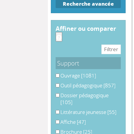
Recherche avancée
affiner ou comparer
Support
Ouvrage
Ouvrage
[1081]
Outil pédagogique
Outil pédagogique
[857]
Dossier pédagogique
Dossier pédagogique
[105]
Littérature jeunesse
Littérature jeunesse
[55]
Affiche
Affiche
[47]
Brochure
Brochure
[25]