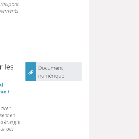
rticipant
mblements
r les
Document
numérique
al
ue /
tirer
sent en
 d'énergie
eur des