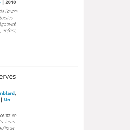
|
e
2010
e l’autre
tuelles.
égativité
, enfant,
ervés
mblard
,
|
Un
scents en
ts, leurs
u'ils se