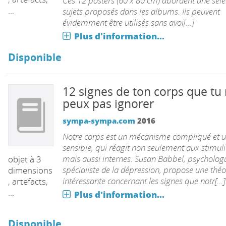
Ces 12 posters (60 x 80 cm) abordent une séle
...
sujets proposés dans les albums. Ils peuvent
 USB, etc.)
évidemment être utilisés sans avoi[...]
Plus d'information...
Disponible
12 signes de ton corps que tu
peux pas ignorer
sympa-sympa.com
2016
Notre corps est un mécanisme compliqué et u
sensible, qui réagit non seulement aux stimuli
mais aussi internes. Susan Babbel, psycholog
objet à 3
spécialiste de la dépression, propose une théo
dimensions
intéressante concernant les signes que notr[...]
, artefacts,
...
Plus d'information...
emme
Disponible