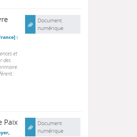
vre
Document
numérique
rance] :
lences et
er des
primaire.
érent :
e Paix
Document
numérique
yer
,