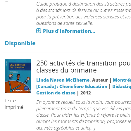
objet à 3
Guide pratique à destination des structures pa
dimensions
à des stands lors de festival ou autres rasse
, artefacts,
pour la prévention des violences sexistes et les
...
questions de santé sexuelle.
Plus d'information...
Disponible
250 activités de transition pou
classes du primaire
|
Linda Nason McElherne
, Auteur
Montré
|
[Canada] : Chenelière Education
Didactiq
|
Gestion de classe
2012
texte
En ayant ce recueil sous la main, vous pourrez 
imprimé
pleinement parti du temps que vos élèves pas
classe. Pour aider les enfants à refaire le plein
durant les moments de transition, proposez-l
activités agréables et utile[...]