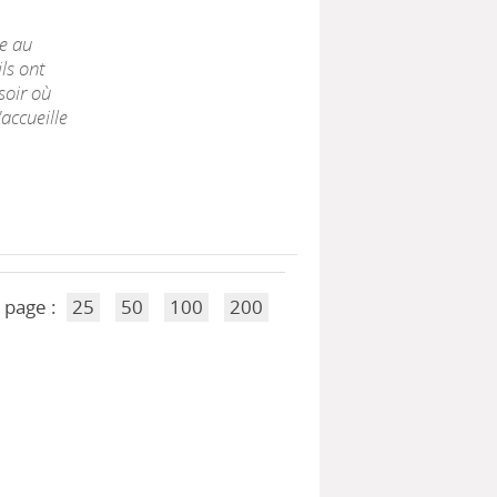
ne au
ils ont
soir où
'accueille
 page :
25
50
100
200