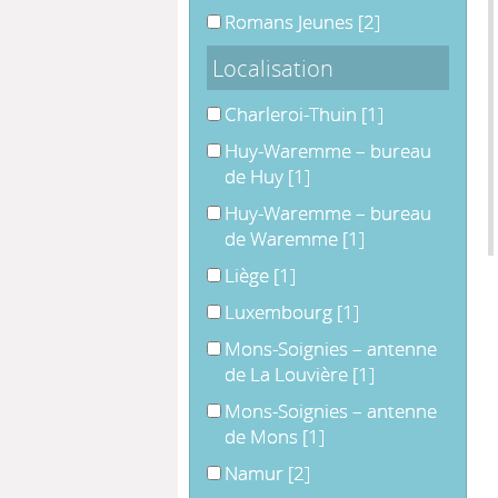
Romans Jeunes
Romans Jeunes
[2]
Localisation
Charleroi-Thuin
Charleroi-Thuin
[1]
Huy-Waremme – bureau de Huy
Huy-Waremme – bureau
de Huy
[1]
Huy-Waremme – bureau de War
Huy-Waremme – bureau
de Waremme
[1]
Liège
Liège
[1]
Luxembourg
Luxembourg
[1]
Mons-Soignies – antenne de La Lo
Mons-Soignies – antenne
de La Louvière
[1]
Mons-Soignies – antenne de Mons
Mons-Soignies – antenne
de Mons
[1]
Namur
Namur
[2]