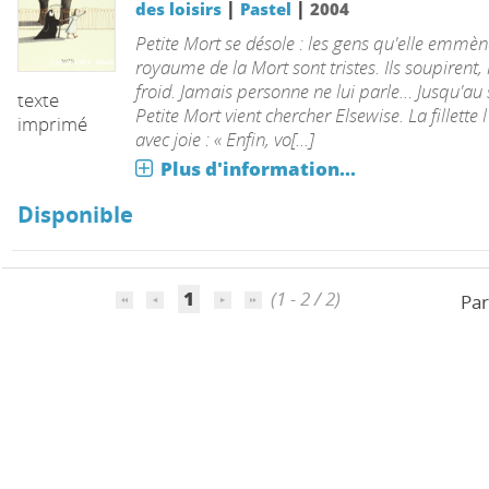
|
|
des loisirs
Pastel
2004
Petite Mort se désole : les gens qu'elle emmè
royaume de la Mort sont tristes. Ils soupirent, 
froid. Jamais personne ne lui parle… Jusqu'au 
texte
Petite Mort vient chercher Elsewise. La fillette l
imprimé
avec joie : « Enfin, vo[...]
Plus d'information...
emme
Disponible
1
(1 - 2 / 2)
Par
uvière