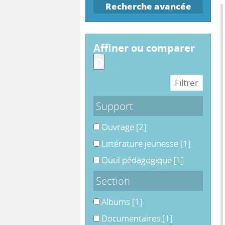
Recherche avancée
affiner ou comparer
Support
Ouvrage
Ouvrage
[2]
Littérature jeunesse
Littérature jeunesse
[1]
Outil pédagogique
Outil pédagogique
[1]
Section
Albums
Albums
[1]
Documentaires
Documentaires
[1]