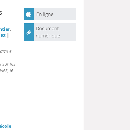
s
En ligne
Document
ntier
,
|
numérique
NEZ
 ami·e
 sur les
ies, le
'école