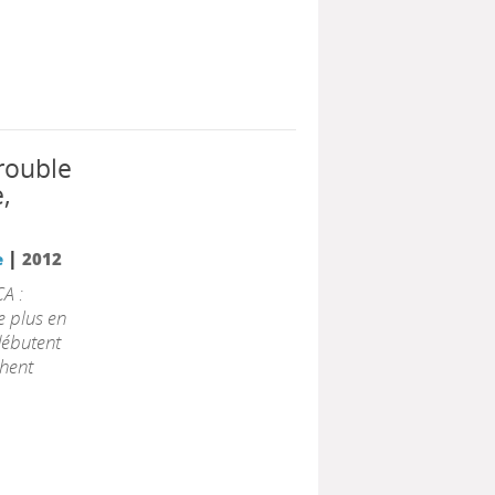
trouble
,
|
e
2012
A :
e plus en
débutent
chent