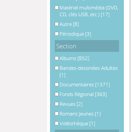
Matériel multimédia (DVD, CD, clés
Matériel multimédia (DVD,
CD, clés USB, etc.)
[17]
Autre
Autre
[8]
Périodique
Périodique
[3]
Section
Albums
Albums
[852]
Bandes-dessinées Adultes
Bandes-dessinées Adultes
[1]
Documentaires
Documentaires
[1371]
Fonds Régional
Fonds Régional
[363]
Revues
Revues
[2]
Romans Jeunes
Romans Jeunes
[1]
Vidéothèque
Vidéothèque
[1]