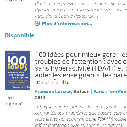
d’autonomie physique et psychique. Elle peut 
dynamisme au sein d’une structure d’accueil et
titre, elle fait partie des soins[...]
Plus d'information...
emme
Disponible
100 idées pour mieux gérer le
troubles de l’attention : avec 
sans hyperactivité (TDA/H) et
aider les enseignants, les pare
les enfants
|
Francine Lussier
, Auteur
Paris : Tom Pou
texte
2011
imprimé
"Chaque jour, les parents, les enseignants, son
confrontés aux problèmes que posent leurs en
leurs élèves qui souffrent d’une TDA/H (trouble
déficit d’attention avec ou sans hyperactivité).