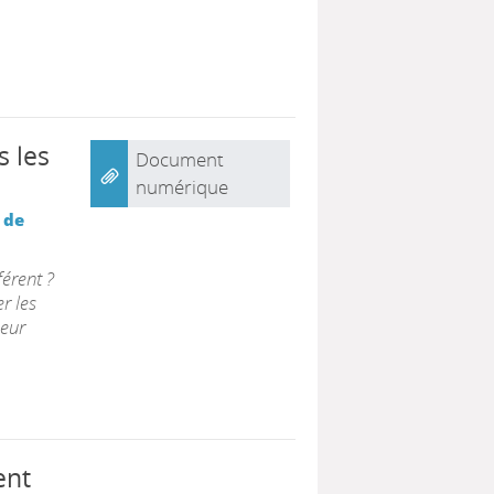
s les
Document
numérique
 de
érent ?
r les
eur
ent