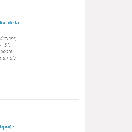
ial de la
dictions,
, IST.
adopter
ptimale
ique] :