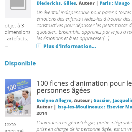
|
Diederichs, Gilles
, Auteur
Paris : Mango
 USB, etc.)
Un éventail indispensable pour parer à toutes 
émotions des enfants ! Aidez-les à trouver des 
constructives pour dépasser les petits tracas d
objet à 3
quotidien. Ensemble, apprenez par le jeu à re
dimensions
les émotions et à les apprivoiser[...]
, artefacts,
...
Plus d'information...
Disponible
100 fiches d'animation pour le
personnes âgées
Evelyne Allègre
, Auteur ;
Gassier, Jacqueli
|
Auteur
Issy-les-Moulineaux : Elsevier M
2014
L’animation en gérontologie, partie intégrante
texte
prise en charge de la personne âgée, est un ve
imprimé