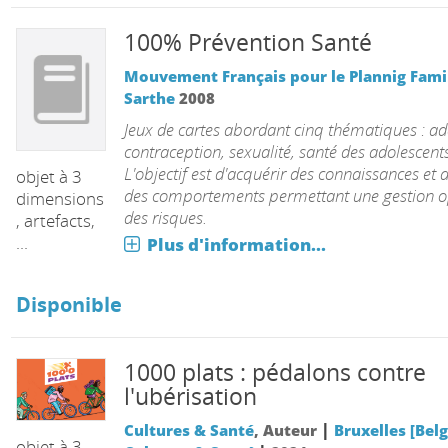
100% Prévention Santé
Mouvement Français pour le Plannig Famil
Sarthe
2008
Jeux de cartes abordant cinq thématiques : ad
contraception, sexualité, santé des adolescents
L'objectif est d'acquérir des connaissances et 
objet à 3
des comportements permettant une gestion o
dimensions
des risques.
, artefacts,
...
Plus d'information...
Disponible
1000 plats : pédalons contre
l'ubérisation
|
Cultures & Santé
, Auteur
Bruxelles [Belg
objet à 3