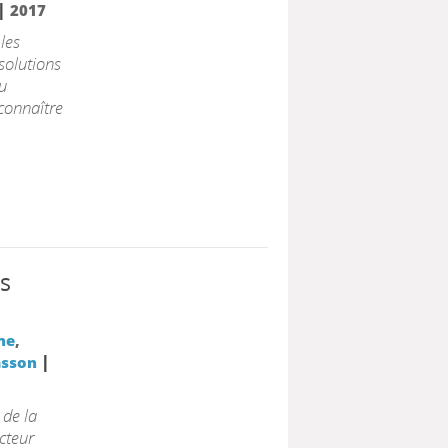
|
2017
les
solutions
u
connaître
s
ne
,
|
asson
 de la
cteur