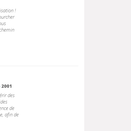
isation !
ourcher
ous
e chemin
e
2001
érir des
ides
ence de
ne, afin de