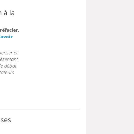
 à la
Préfacier,
Savoir
penser et
résentant
le débat
tateurs
 ses