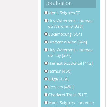
Localisation
Mons-Soignies
Mons-Soignies
[2]
Huy-Waremme – bureau de War
Huy-Waremme – bureau
de Waremme
[333]
Luxembourg
Luxembourg
[364]
Brabant Wallon
Brabant Wallon
[394]
Huy-Waremme – bureau de Huy
Huy-Waremme – bureau
de Huy
[397]
Hainaut occidental
Hainaut occidental
[412]
Namur
Namur
[456]
Liège
Liège
[459]
Verviers
Verviers
[480]
Charleroi-Thuin
Charleroi-Thuin
[517]
Mons-Soignies – antenne de Mons
Mons-Soignies – antenne