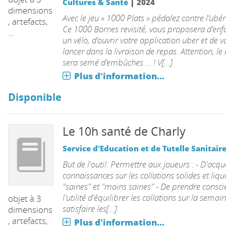
|
Cultures & Santé
2024
dimensions
Avec le jeu « 1000 Plats » pédalez contre l’ubér
, artefacts,
Ce 1000 Bornes revisité, vous proposera d’enf
...
un vélo, d’ouvrir votre application uber et de v
lancer dans la livraison de repas. Attention, l
sera semé d’embûches … ! V[...]
Plus d'information...
Disponible
Le 10h santé de Charly
Service d'Education et de Tutelle Sanitair
But de l'outil: Permettre aux joueurs : - D'acqu
connaissances sur les collations solides et liqu
"saines" et "moins saines" - De prendre consci
l'utilité d'équilibrer les collations sur la semai
objet à 3
satisfaire les[...]
dimensions
, artefacts,
Plus d'information...