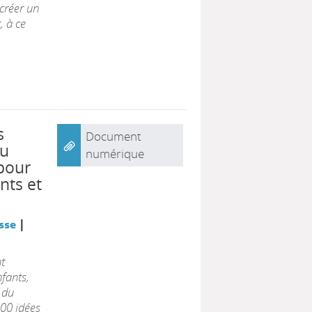
créer un
, à ce
s
Document
ou
numérique
 pour
nts et
|
sse
t
fants,
 du
100 idées