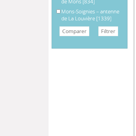
de Mons
[834]
Mons-Soignies – antenne de La Lo
Mons-Soignies – antenne
de La Louvière
[1339]