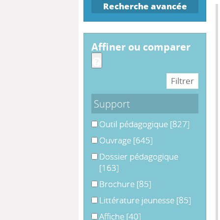
Recherche avancée
affiner ou comparer
Support
Outil pédagogique
Outil pédagogique
[827]
Ouvrage
Ouvrage
[645]
Dossier pédagogique
Dossier pédagogique
[163]
Brochure
Brochure
[85]
Littérature jeunesse
Littérature jeunesse
[85]
Affiche
Affiche
[40]