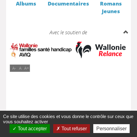
Albums
Documentaires
Romans
Jeunes
Avec le soutien de
A-
A
A+
Ce site utilise des cookies et vous donne le contrôle sur ceux que
vous souhaitez activer
Tout accepter
Tout refuser
Personnaliser